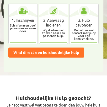
1. Inschrijven
2. Aanvraag
3. Hulp
indienen
gevonden
Schrijf je in en geef
je wensen en eisen
Wij starten met
De hulp neemt
door.
zoeken naar een
contact met je op
passende hulp.
voor een
kennismaking.
Vind direct een huishoudelijke hulp
Huishoudelijke Hulp
gezocht?
Je hebt vast wel wat beters te doen dan jouw hele huis