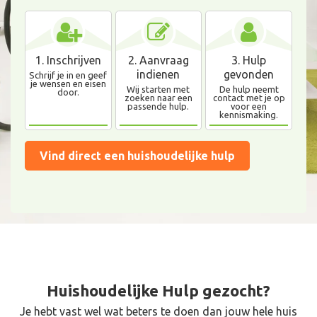
1. Inschrijven
2. Aanvraag
3. Hulp
indienen
gevonden
Schrijf je in en geef
je wensen en eisen
Wij starten met
De hulp neemt
door.
zoeken naar een
contact met je op
passende hulp.
voor een
kennismaking.
Vind direct een huishoudelijke hulp
Huishoudelijke Hulp
gezocht?
Je hebt vast wel wat beters te doen dan jouw hele huis